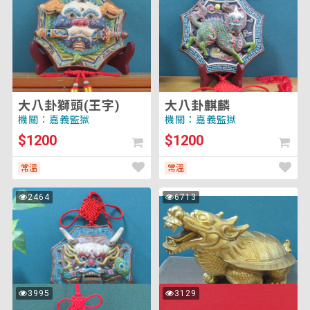
獅
麒
頭
麟
(王
字)
大八卦獅頭(王字)
大八卦麒麟
機關：嘉義監獄
機關：嘉義監獄
$1200
$1200
常溫
常溫
大
大
2464
6713
次
次
八
龍
瀏
瀏
覽
覽
卦
龜
龍
頭
小
小
3995
3129
次
次
八
獅
瀏
瀏