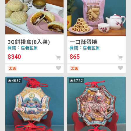
盒
蛋
將
(8
捲
重
入
新
裝)
載
入
頁
面
3Q餅禮盒(8入裝)
一口酥蛋捲
以
機關：嘉義監獄
機關：嘉義監獄
套
$340
$65
用
排
常溫
常溫
序)
中
中
4037
3722
次
次
八
八
瀏
瀏
覽
覽
卦
卦
獅
麒
頭
麟