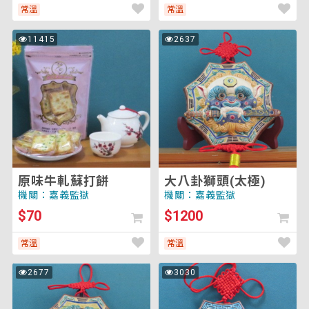
常溫
常溫
原
大
11415
2637
次
次
味
八
瀏
瀏
覽
覽
牛
卦
軋
獅
蘇
頭
打
(太
餅
極)
原味牛軋蘇打餅
大八卦獅頭(太極)
機關：嘉義監獄
機關：嘉義監獄
$70
$1200
常溫
常溫
大
大
2677
3030
次
次
八
八
瀏
瀏
覽
覽
卦
卦