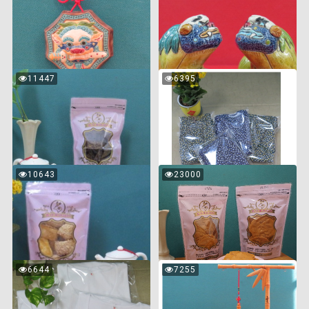
覽
覽
卦
文
獅
鎮
大八卦龍頭
大龍龜
頭
(對)
機關：嘉義監獄
機關：嘉義監獄
$1200
$2700
巧
平
11447
6395
次
次
克
口
常溫
常溫
瀏
瀏
覽
覽
力
內
香
褲
小八卦獅頭
小獅文鎮(對)
片
機關：嘉義監獄
機關：嘉義監獄
$200
$300
杏
杏
10643
23000
次
次
仁
仁
常溫
常溫
瀏
瀏
覽
覽
千
瓦
層
片
巧克力香片
平口內褲
酥
機關：嘉義監獄
機關：嘉義監獄
$90
$100
短
節
6644
7255
次
次
袖
節
常溫
常溫
瀏
瀏
覽
覽
內
高