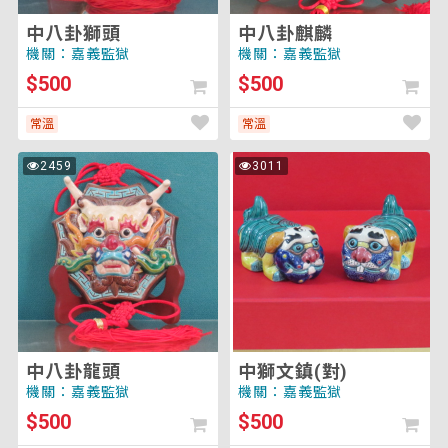
中八卦獅頭
中八卦麒麟
機關：嘉義監獄
機關：嘉義監獄
$500
$500
常溫
常溫
中
中
2459
3011
次
次
八
獅
瀏
瀏
覽
覽
卦
文
龍
鎮
頭
(對)
中八卦龍頭
中獅文鎮(對)
機關：嘉義監獄
機關：嘉義監獄
$500
$500