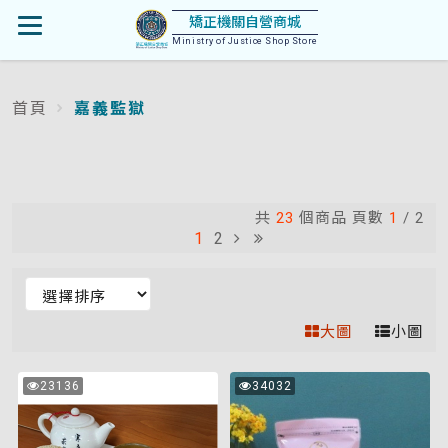
首
矯正機關自營商城
開
頁
Ministry of Justice Shop Store
啟
首頁
嘉義監獄
:::
選
單
共
23
個商品 頁數
1
/
2
1
2
排
序
大圖
小圖
(變
更
3Q
一
23136
34032
選
次
次
餅
口
瀏
瀏
項
覽
覽
禮
酥
後