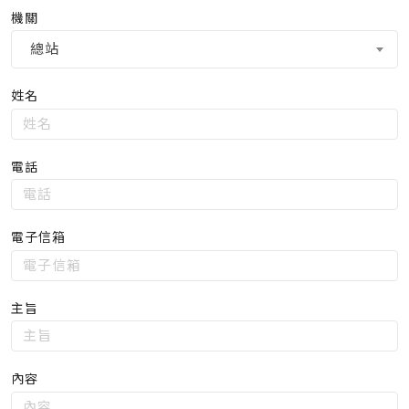
機關
聯
絡
總站
我
姓名
們
電話
電子信箱
請
主旨
輸
入
有
內容
效