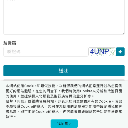
格
式，
例
如：
example@mail.com
驗證碼
送出
清除重填
本網站使用Cookie和類似技術，以確保我們的網站正常運行並為您提供
更好的網站體驗。在您的同意下，我們將使用Cookie來分析和改進頁面
的使用，並提供個人化服務及進行廣告與流量分析等。
點擊「同意」或繼續使用網站，即表示您同意放置所有的Cookie。若您
不願接受Cookie的寫入，您可在您使用的瀏覽器功能項中設定隱私權等
級為高，即可拒絕Cookie的寫入，但可能會導致網站某些功能無法正常
執行。
0
我同意
會員專區
購物車
我的收藏
產品搜尋
瀏覽記錄