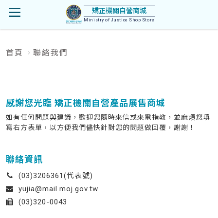
首
矯正機關自營商城
開
頁
Ministry of Justice Shop Store
啟
首頁
聯絡我們
:::
選
單
感謝您光臨 矯正機關自營產品展售商城
如有任何問題與建議，歡迎您隨時來信或來電指教，並麻煩您填
寫右方表單，以方便我們儘快針對您的問題做回覆，謝謝！
聯絡資訊
電
(03)3206361(代表號)
話:
信
yujia@mail.moj.gov.tw
箱:
傳
(03)320-0043
真: