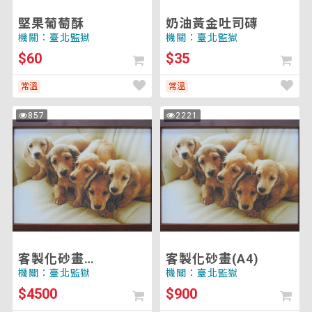
堅果葡萄酥
奶油黃金吐司磚
機關：臺北監獄
機關：臺北監獄
$60
$35
常溫
常溫
客
客
857
2221
次
次
製
製
瀏
瀏
覽
覽
化
化
砂
砂
畫
畫
(60*80cm)
(A4)
客製化砂畫
客製化砂畫(A4)
(60*80cm)
機關：臺北監獄
機關：臺北監獄
$4500
$900