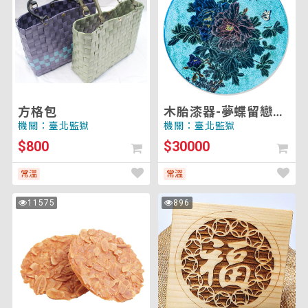
器-
夢
蝶
留
戀
花
叢
方格包
木胎漆器-夢蝶留戀花
間
叢間
機關：臺北監獄
機關：臺北監獄
$800
$30000
常溫
常溫
杏
杯
11575
896
次
次
仁
墊
瀏
瀏
覽
覽
瓦
片