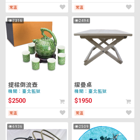
常溫
常溫
提
摺
7316
2494
次
次
樑
疊
瀏
瀏
覽
覽
倒
桌
流
壺
提樑倒流壺
摺疊桌
機關：臺北監獄
機關：臺北監獄
$2500
$1950
常溫
常溫
方
木
6936
2509
次
次
格
胎
瀏
瀏
覽
覽
包
漆