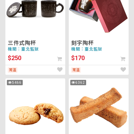
陶
杯
將
杯
重
新
載
入
頁
面
三件式陶杯
刻字陶杯
以
機關：臺北監獄
機關：臺北監獄
套
$250
$170
用
排
常溫
常溫
序)
堅
奶
5466
6362
次
次
果
油
瀏
瀏
覽
覽
葡
黃
萄
金
酥
吐
司
磚