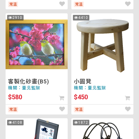
常溫
常溫
客
小
2910
4410
次
次
製
圓
瀏
瀏
覽
覽
化
凳
砂
畫
(B5)
客製化砂畫(B5)
小圓凳
機關：臺北監獄
機關：臺北監獄
$580
$450
常溫
常溫
小
山
4108
1872
次
次
天
茶
瀏
瀏
覽
覽
目
花