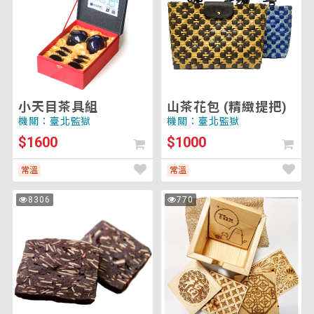
茶
包
具
(精
組
緻
提
把)
小天目茶具組
山茶花包 (精緻提把)
機關：臺北監獄
機關：臺北監獄
$1600
$1000
常溫
常溫
巧
巧
8306
770
次
次
克
取
瀏
瀏
覽
覽
力
杯
杏
墊
仁
盒
餅
(五
入)