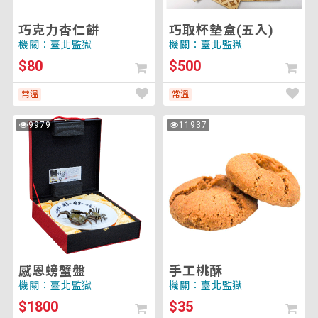
巧克力杏仁餅
巧取杯墊盒(五入)
機關：臺北監獄
機關：臺北監獄
$80
$500
常溫
常溫
感
手
9979
11937
次
次
恩
工
瀏
瀏
覽
覽
螃
桃
蟹
酥
盤
感恩螃蟹盤
手工桃酥
機關：臺北監獄
機關：臺北監獄
$1800
$35