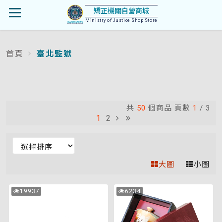
首
矯正機關自營商城
開
頁
Ministry of Justice Shop Store
啟
首頁
臺北監獄
:::
選
單
共
50
個商品 頁數
1
/
3
1
2
排
序
大圖
小圖
(變
更
三
刻
19937
6234
選
次
次
件
字
瀏
瀏
項
覽
覽
式
陶
後