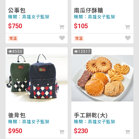
公事包
南瓜仔酥糖
機關：高雄女子監獄
機關：高雄女子監獄
$750
$105
常溫
常溫
後
手
8550
12517
次
次
背
工
瀏
瀏
覽
覽
包
餅
乾
(大)
後背包
手工餅乾(大)
機關：高雄女子監獄
機關：高雄女子監獄
$950
$230