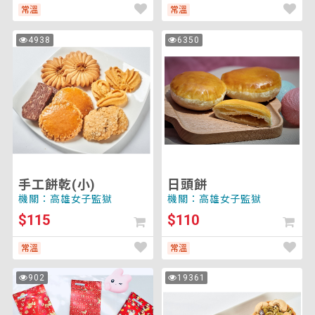
常溫
常溫
手
日
4938
6350
次
次
工
頭
瀏
瀏
覽
覽
餅
餅
乾
(小)
手工餅乾(小)
日頭餅
機關：高雄女子監獄
機關：高雄女子監獄
$115
$110
常溫
常溫
滿
綜
902
19361
次
次
福
合
瀏
瀏
覽
覽
紅
堅