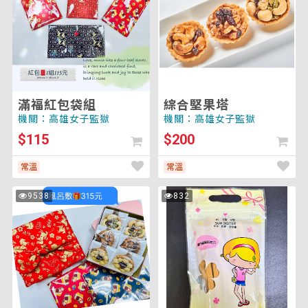
包
果
袋
塔
組
滿福紅包袋組
綜合堅果塔
機關：高雄女子監獄
機關：高雄女子監獄
$115
$200
常溫
常溫
綜
芝
9538
832
次
次
合
士
瀏
瀏
覽
覽
堅
條
果
塔
風
呂
敷