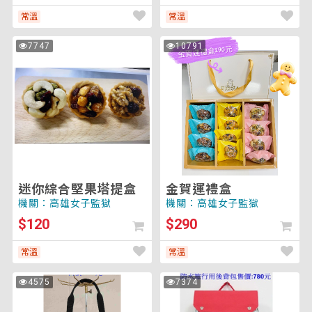
常溫
常溫
迷
金
7747
10791
次
次
你
賀
瀏
瀏
覽
覽
綜
運
合
禮
堅
盒
果
塔
提
盒
迷你綜合堅果塔提盒
金賀運禮盒
機關：高雄女子監獄
機關：高雄女子監獄
$120
$290
常溫
常溫
鈕
防
4575
7374
次
次
釦
水
瀏
瀏
覽
覽
拼
旅