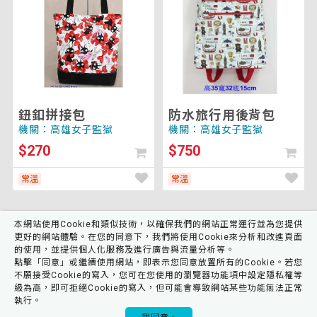
接
行
包
用
後
背
包
鈕釦拼接包
防水旅行用後背包
機關：高雄女子監獄
機關：高雄女子監獄
$270
$750
常溫
常溫
共
18
個商品 頁數
1
/
1
本網站使用Cookie和類似技術，以確保我們的網站正常運行並為您提供
1
更好的網站體驗。在您的同意下，我們將使用Cookie來分析和改進頁面
的使用，並提供個人化服務及進行廣告與流量分析等。
點擊「同意」或繼續使用網站，即表示您同意放置所有的Cookie。若您
不願接受Cookie的寫入，您可在您使用的瀏覽器功能項中設定隱私權等
級為高，即可拒絕Cookie的寫入，但可能會導致網站某些功能無法正常
執行。
0