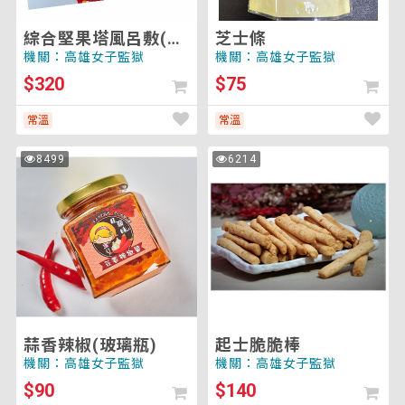
(鐵
盒
綜合堅果塔風呂敷(鐵
芝士條
6
盒6入)
機關：高雄女子監獄
機關：高雄女子監獄
入)
$320
$75
常溫
常溫
蒜
起
8499
6214
次
次
香
士
瀏
瀏
覽
覽
辣
脆
椒
脆
(玻
棒
璃
瓶)
蒜香辣椒(玻璃瓶)
起士脆脆棒
機關：高雄女子監獄
機關：高雄女子監獄
$90
$140