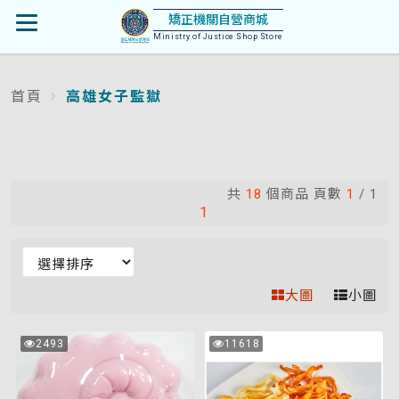
首
矯正機關自營商城
開
頁
Ministry of Justice Shop Store
啟
首頁
高雄女子監獄
:::
選
單
共
18
個商品 頁數
1
/
1
1
排
序
大圖
小圖
(變
更
MP
乳
2493
11618
選
次
次
皂
酪
瀏
瀏
項
覽
覽
絲
後