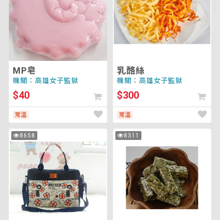
將
重
新
載
入
頁
面
MP皂
乳酪絲
以
機關：高雄女子監獄
機關：高雄女子監獄
套
$40
$300
用
排
常溫
常溫
序)
公
南
8658
8311
次
次
事
瓜
瀏
瀏
覽
覽
包
仔
酥
糖