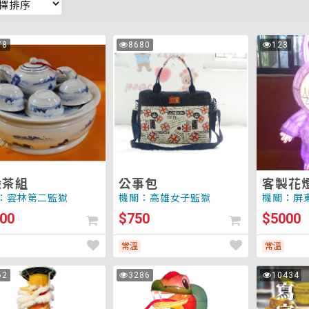
公
客
78
8680
123
次
次
事
製
瀏
瀏
覽
覽
包
花
燈
般茶組
公事包
客製花
：雲林第二監獄
機關：高雄女子監獄
機關：屏
00
$750
$5000
常溫
常溫
客
寫
62
3286
10434
次
次
製
字
瀏
瀏
覽
覽
花
茶