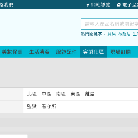
絡我們
網站導覽
電子型
關
鍵
熱門關鍵字：
貝果
布朗尼
生
字
查
詢
美妝保養
生活清潔
服飾配件
客製化區
現場訂購
北區
中區
南區
東區
離島
監獄
看守所