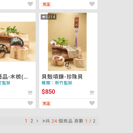
常溫
貝
5214
次
殼
瀏
覽
項
鍊-
珍
珠
貝
品-木梳(小
貝殼項鍊-珍珠貝
竹監獄
機關：新竹監獄
$850
常溫
1
2
共
24
個商品 頁數
1
/
2