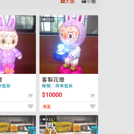
大圖
小圖
客
103
次
製
瀏
覽
花
燈
燈
客製花燈
東監獄
機關：屏東監獄
$10000
常溫
寫
9217
次
字
瀏
覽
茶