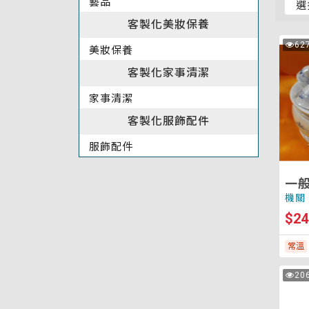
藝品
排
客製化美妝保養
序
(變
一
62
次
美妝保養
更
般
瀏
覽
選
客製化家事清潔
茶
項
組
家事清潔
後
將
客製化服飾配件
重
新
服飾配件
載
入
一
頁
機關
面
$24
以
套
常溫
用
排
客
20
次
序)
製
瀏
覽
花