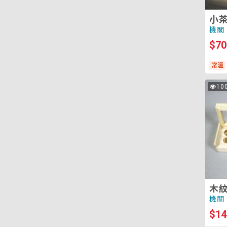
小
機關
$70
常溫
木
10
次
紋
瀏
覽
對
筆
木
機關
$14