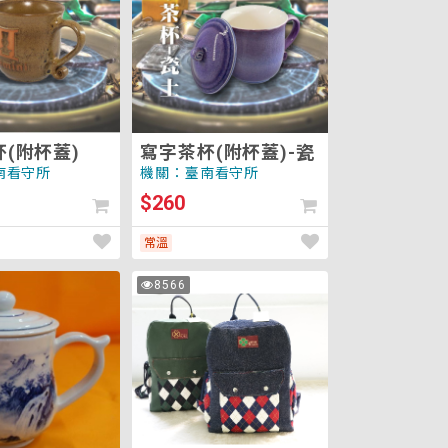
杯
(附
杯
蓋)-
瓷
(附杯蓋)
寫字茶杯(附杯蓋)-瓷
南看守所
機關：臺南看守所
$260
常溫
後
8566
次
背
瀏
覽
包