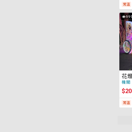
常溫
花
99
次
燈
瀏
覽
作
品
展
示
區
花
機關
$20
常溫