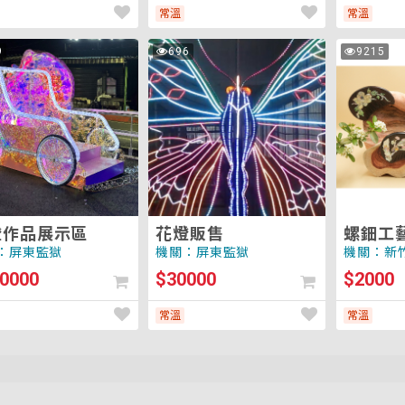
常溫
常溫
花
螺
9
696
9215
次
次
燈
鈿
瀏
瀏
覽
覽
販
工
售
藝
品-
木
梳
(小
把)
燈作品展示區
花燈販售
螺鈿工藝
把)
：屏東監獄
機關：屏東監獄
機關：新
0000
$30000
$2000
常溫
常溫