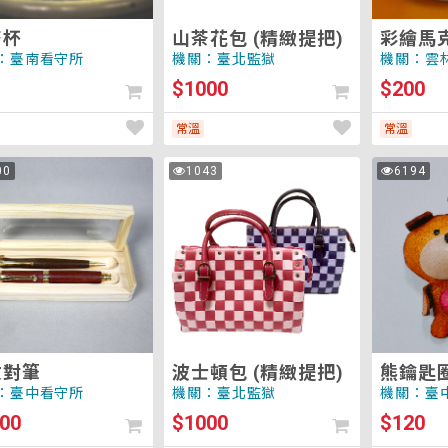
茶杯
山茶花包 (精緻提把)
彩繪馬
：臺南看守所
機關：臺北監獄
機關：雲
$1000
$200
常溫
常溫
波
熊
00
1043
6194
次
次
士
鑰
瀏
瀏
覽
覽
頓
匙
包
圈-
(精
皮
緻
塑
提
小
把)
物
紋對筆
波士頓包 (精緻提把)
熊鑰匙
：臺中看守所
機關：臺北監獄
機關：臺
00
$1000
$120