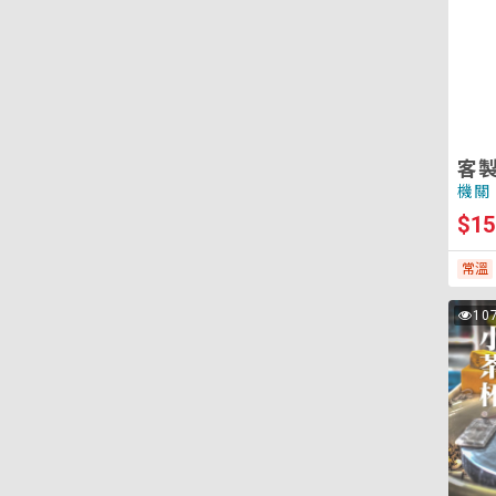
燈
3
客製
機關
$15
常溫
小
10
次
茶
瀏
覽
杯