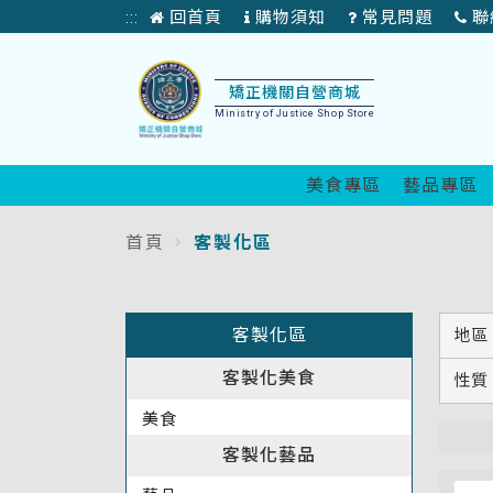
矯
回首頁
購物須知
常見問題
聯
:::
正
首
頁
機
矯正機關自營商城
Ministry of Justice Shop Store
關
自
美食專區
藝品專區
營
首頁
客製化區
:::
產
品
:::
客製化區
地區
展
客製化美食
性質
售
美食
商
客製化藝品
城