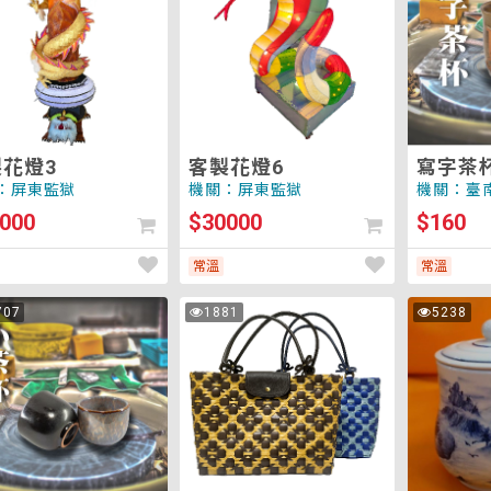
燈
杯
6
(附
杯
蓋)
花燈3
客製花燈6
寫字茶杯
：屏東監獄
機關：屏東監獄
機關：臺
000
$30000
$160
常溫
常溫
山
彩
707
1881
5238
次
次
茶
繪
瀏
瀏
覽
覽
花
馬
包
克
(精
杯
緻
提
把)