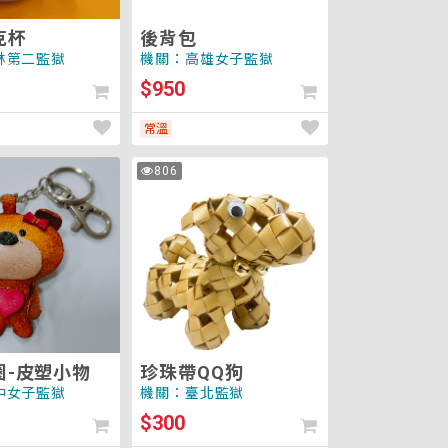
克杯
後背包
林第二監獄
機關：高雄女子監獄
$950
常溫
珍
806
次
珠
瀏
覽
帶
QQ
狗
圈-皮塑小物
珍珠帶QQ狗
中女子監獄
機關：臺北監獄
$300