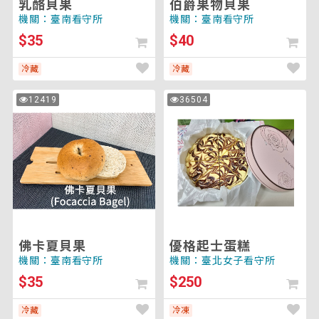
乳酪貝果
伯爵果物貝果
機關：臺南看守所
機關：臺南看守所
$35
$40
冷藏
冷藏
佛
優
12419
36504
次
次
卡
格
瀏
瀏
覽
覽
夏
起
貝
士
果
蛋
糕
佛卡夏貝果
優格起士蛋糕
機關：臺南看守所
機關：臺北女子看守所
$35
$250
冷藏
冷凍