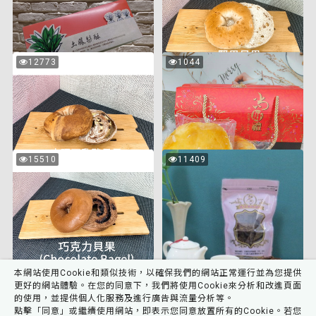
酥
果
禮
盒
大
太
12773
1044
次
次
理
陽
瀏
瀏
覽
覽
石
餅
乳
禮
土鳳梨酥禮盒
堅果貝果
酪
盒
機關：臺南監獄
機關：臺南看守所
貝
(8
$360
$30
果
入)
巧
巧
15510
11409
次
次
克
克
常溫
冷藏
瀏
瀏
覽
覽
力
力
貝
香
大理石乳酪貝果
太陽餅禮盒(8入)
果
片
機關：臺南看守所
機關：屏東看守所
$45
$170
共
75
個商品 頁數
1
/
4
冷藏
常溫
本網站使用Cookie和類似技術，以確保我們的網站正常運行並為您提供
1
2
更好的網站體驗。在您的同意下，我們將使用Cookie來分析和改進頁面
的使用，並提供個人化服務及進行廣告與流量分析等。
巧克力貝果
巧克力香片
點擊「同意」或繼續使用網站，即表示您同意放置所有的Cookie。若您