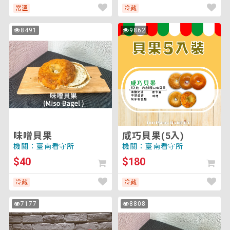
常溫
冷藏
味
咸
8491
9862
次
次
噌
巧
瀏
瀏
覽
覽
貝
貝
果
果
(5
入)
味噌貝果
咸巧貝果(5入)
機關：臺南看守所
機關：臺南看守所
$40
$180
冷藏
冷藏
土
堅
7177
8808
次
次
鳳
果
瀏
瀏
覽
覽
梨
貝