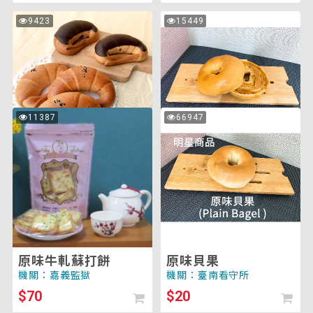
包
匈
9423
15449
次
次
餡
牙
瀏
瀏
覽
覽
牛
利
角
乳
麵
酪
包
貝
（菠
果
原
原
11387
66947
次
次
蘿、
味
味
瀏
瀏
香
覽
覽
牛
貝
蔥、
軋
果
包餡牛角麵包（菠
匈牙利乳酪貝果
藍
蘇
蘿、香蔥、藍莓）
機關：臺東監獄
機關：臺南看守所
莓）
打
$35
$35
餅
冷藏
冷藏
原味牛軋蘇打餅
原味貝果
機關：嘉義監獄
機關：臺南看守所
$70
$20