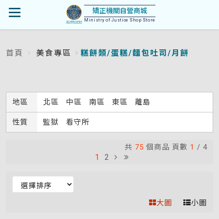
首
矯正機關自營商城
開
頁
Ministry of Justice Shop Store
啟
首頁
美食專區
糕餅類/蛋糕/麵包吐司/月餅
:::
選
單
地區
北區
中區
南區
東區
離島
性質
監獄
看守所
共
75
個商品 頁數
1
/
4
1
2
排
序
大圖
小圖
(變