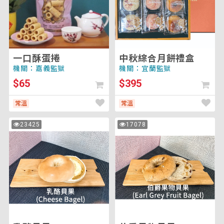
餅
禮
盒
一口酥蛋捲
中秋綜合月餅禮盒
機關：嘉義監獄
機關：宜蘭監獄
$65
$395
常溫
常溫
乳
伯
23425
17078
次
次
酪
爵
瀏
瀏
覽
覽
貝
果
果
物
貝
果