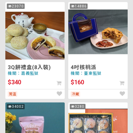
更
3Q
4
23070
14886
選
次
次
餅
吋
瀏
瀏
項
覽
覽
禮
核
後
盒
桃
將
(8
派
重
入
新
裝)
載
入
頁
面
3Q餅禮盒(8入裝)
4吋核桃派
以
機關：嘉義監獄
機關：臺東監獄
套
$340
$160
用
排
常溫
冷藏
序)
一
中
34002
3280
次
次
口
秋
瀏
瀏
覽
覽
酥
綜
蛋
合
捲
月