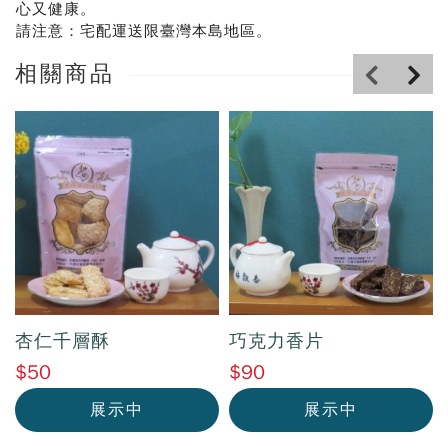
心又健康。
請注意：宅配運送限臺灣本島地區。
相關商品
杏仁千層酥
巧克力香片
$50
$90
展示中
展示中