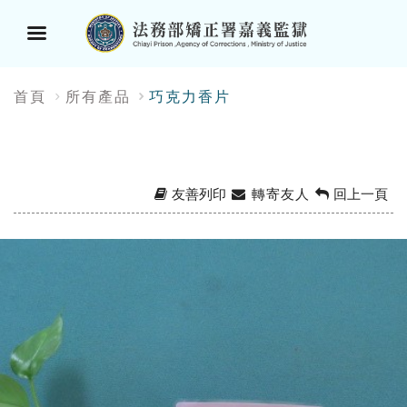
選
:::
首頁
所有產品
巧克力香片
單
按
鈕
友善列印
轉寄友人
回上一頁