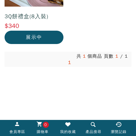
3Q餅禮盒(8入裝)
$340
展示中
共
1
個商品 頁數
1
/
1
1
0
會員專區
購物車
我的收藏
產品搜尋
瀏覽記錄