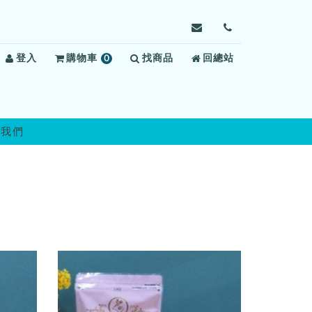
寄
前
信
往
登入
購物車
0
找商品
給
回總站
聯
項
嘉
絡
商
義
我
品
監
們
獄，
絡我們
信
箱：
pzugj@mail.moj.gov.