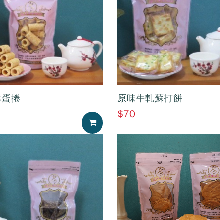
酥蛋捲
原味牛軋蘇打餅
$70
加入購物車