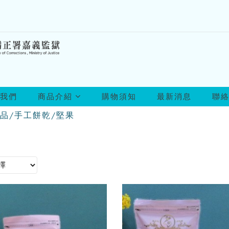
所
我們
商品介紹
購物須知
最新消息
聯
有
商
品/手工餅乾/堅果
品