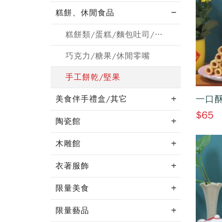
糕餅、休閒食品
糕餅類/蛋糕/麵包吐司/月餅
巧克力/糖果/休閒零嘴
手工餅乾/堅果
一口
美食伴手禮盒/其它
$65
陶瓷館
木雕館
衣著服飾
限量美食
限量藝品