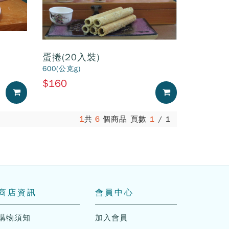
蛋捲(20入裝)
600(公克g)
$160
加入購物車
加入購物車
1
共
6
個商品 頁數
1
/
1
商店資訊
會員中心
購物須知
加入會員