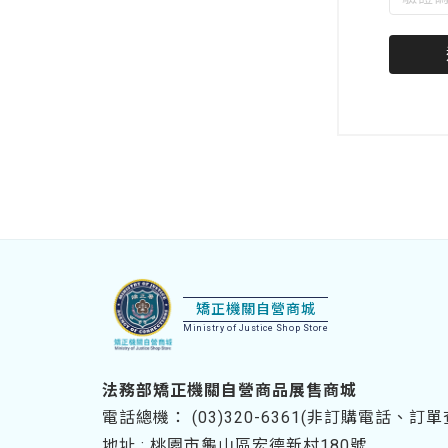
驗
密
證
碼
碼
(必
填)
:::
回
首
矯正機關自營商城
頁
Ministry of Justice Shop Store
法務部矯正機關自營商品展售商城
電話總機：
(03)320-6361(非訂購電話、
地址 : 桃園市龜山區宏德新村180號