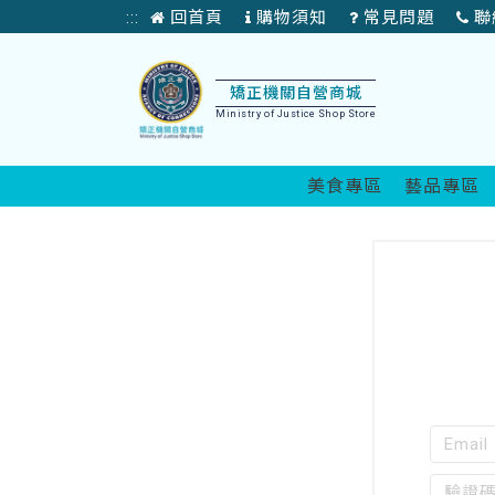
矯
回首頁
購物須知
常見問題
聯
:::
正
首
頁
機
矯正機關自營商城
Ministry of Justice Shop Store
關
自
美食專區
藝品專區
營
:::
產
品
展
售
Email(
商
忘
填)
記
城
ex:exa