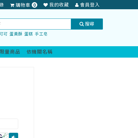
項
錄
我的收藏
會員登入
購物車
0
商
品
搜尋
可可
蛋黃酥
蛋糕
手工皂
限量商品
依機關名稱