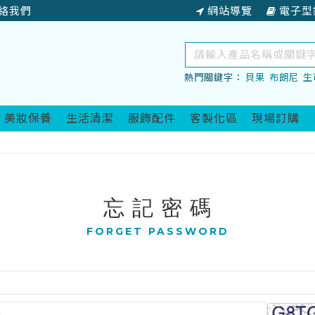
絡我們
網站導覽
電子型
關
鍵
熱門關鍵字：
貝果
布朗尼
生
字
查
詢
美妝保養
生活清潔
服飾配件
客製化區
現場訂購
忘 記 密 碼
FORGET PASSWORD
必
mple@mail.com