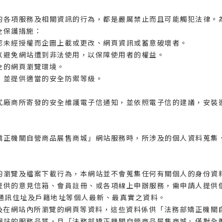
的各項服務及相關資訊的行為，都是嚴厲禁止而且可能觸犯法律。
全保護措施：
認未經授權而企圖上載或更改、網頁資訊或蓄意破壞者。
以避免網站遭到非法使用，以保障使用者的權益。
全的網頁瀏覽環境。
，並提供適當的安全防禦等級。
式廠商所寄發的安全維護電子信通知，並依照電子信的建議，安裝
矯正機關自營商品展售商城」網站服務時，所涉及的個人資料蒐集
的瀏覽及檔案下載行為，本網站並不會蒐集任何有關個人的身份資
提供的意見信箱、會員註冊、或各項線上申辦服務，需申請人提供
l、通訊住址及戶籍地址等個人最新、最真實之資料。
以及在網站內所瀏覽的網頁等資料，這些資料係供「法務部矯正機關
網站的服務品質，且「法務部矯正機關自營商品展售商城」僅對全