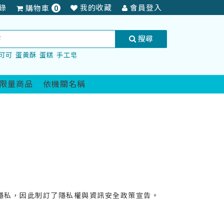
項
錄
我的收藏
會員登入
購物車
0
商
品
搜尋
可可
蛋黃酥
蛋糕
手工皂
限量商品
依機關名稱
隱私，因此制訂了隱私權與資訊安全政策宣告。