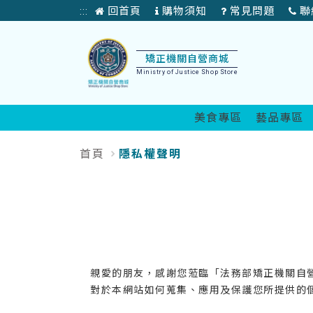
矯
回首頁
購物須知
常見問題
聯
:::
正
首
頁
機
矯正機關自營商城
Ministry of Justice Shop Store
關
自
美食專區
藝品專區
營
首頁
隱私權聲明
:::
產
品
展
售
親愛的朋友，感謝您蒞臨「法務部矯正機關自
商
對於本網站如何蒐集、應用及保護您所提供的
城