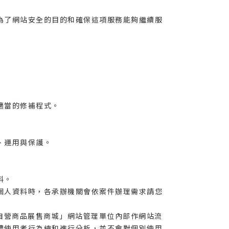
為了網站安全的目的和確保這項服務能夠繼續服
適當的修補程式。
、運用與保護。
料。
個人資料時，各承辦機關會依案件辦理需求請您
自營商品展售商城」網站管理單位內部作網站流
體使用者行為總和進行分析，並不會對個別使用