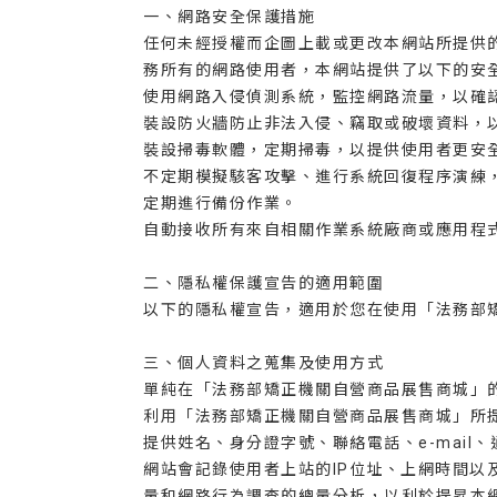
一、網路安全保護措施
任何未經授權而企圖上載或更改本網站所提供
務所有的網路使用者，本網站提供了以下的安
使用網路入侵偵測系統，監控網路流量，以確
裝設防火牆防止非法入侵、竊取或破壞資料，
裝設掃毒軟體，定期掃毒，以提供使用者更安
不定期模擬駭客攻擊、進行系統回復程序演練
定期進行備份作業。
自動接收所有來自相關作業系統廠商或應用程
二、隱私權保護宣告的適用範圍
以下的隱私權宣告，適用於您在使用「法務部
三、個人資料之蒐集及使用方式
單純在「法務部矯正機關自營商品展售商城」
利用「法務部矯正機關自營商品展售商城」所
提供姓名、身分證字號、聯絡電話、e-mai
網站會記錄使用者上站的IP位址、上網時間
量和網路行為調查的總量分析，以利於提昇本