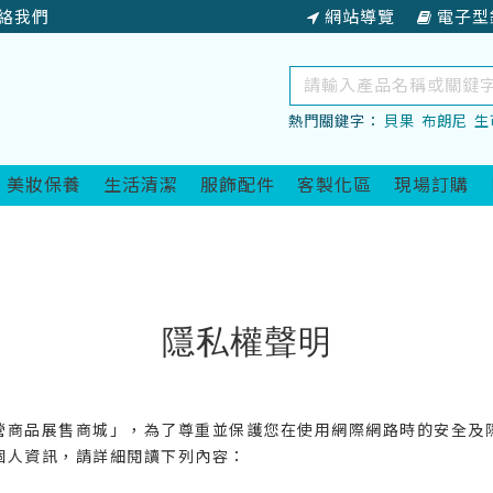
絡我們
網站導覽
電子型
關
鍵
熱門關鍵字：
貝果
布朗尼
生
字
查
詢
美妝保養
生活清潔
服飾配件
客製化區
現場訂購
隱私權聲明
營商品展售商城」，為了尊重並保護您在使用網際網路時的安全及
個人資訊，請詳細閱讀下列內容：