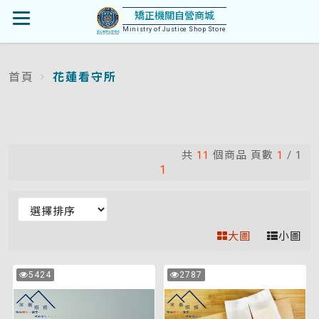
首
矯正機關自營商城
開
頁
Ministry of Justice Shop Store
啟
首頁
花蓮看守所
:::
選
單
共
11
個商品 頁數
1
/
1
1
排
序
大圖
小圖
(變
更
原
土
5424
2787
選
次
次
味
鳳
瀏
瀏
項
覽
覽
鳳
+原
後