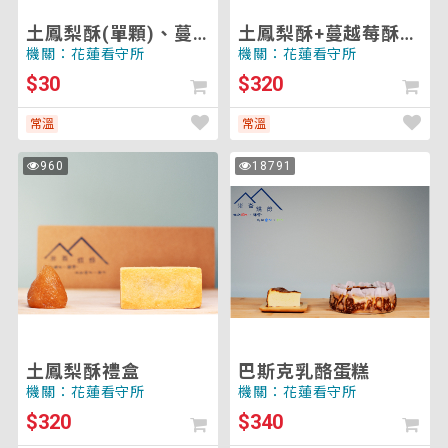
莓
禮
酥
盒
土鳳梨酥(單顆)、蔓
土鳳梨酥+蔓越莓酥禮
(單
越莓酥(單顆)、原味
盒
機關：花蓮看守所
機關：花蓮看守所
顆)、
鳳梨酥(單顆)
$30
$320
原
味
常溫
常溫
鳳
梨
土
巴
960
18791
次
次
酥
鳳
斯
瀏
瀏
(單
覽
覽
梨
克
顆)
酥
乳
禮
酪
盒
蛋
糕
土鳳梨酥禮盒
巴斯克乳酪蛋糕
機關：花蓮看守所
機關：花蓮看守所
$320
$340