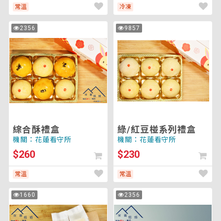
常溫
冷凍
綜
綠/
2356
9857
次
次
合
紅
瀏
瀏
覽
覽
酥
豆
禮
椪
盒
系
列
禮
盒
綜合酥禮盒
綠/紅豆椪系列禮盒
機關：花蓮看守所
機關：花蓮看守所
$260
$230
常溫
常溫
蔓
蔓
1660
2356
次
次
越
越
瀏
瀏
覽
覽
莓
莓