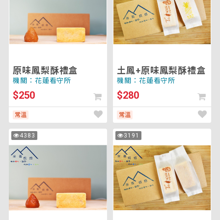
梨
味
將
酥
鳳
重
禮
梨
新
盒
酥
載
禮
入
盒
頁
面
原味鳳梨酥禮盒
土鳳+原味鳳梨酥禮盒
以
機關：花蓮看守所
機關：花蓮看守所
套
$250
$280
用
排
常溫
常溫
序)
土
土
4383
3191
次
次
鳳
鳳
瀏
瀏
覽
覽
梨
梨
酥
酥
(單
+蔓
顆)、
越
蔓
莓
越
酥