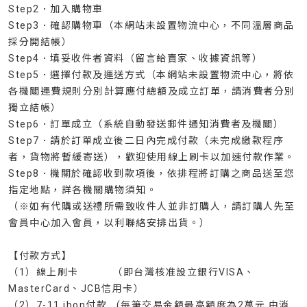
Step2．加入購物車
Step3．確認購物車（本網站未設置物流中心，不同溫層商品
採分開結帳）
Step4．填妥收件者資料（留言給賣家、收據資訊等）
Step5．選擇付款及運送方式（本網站未設置物流中心，將依
各機關運費規則分別計算應付總額及成立訂單，請消費者分別
獨立結帳）
Step6．訂單成立（系統自動發送郵件通知消費者及機關）
Step7．請於訂單成立後二日內完成付款（未完成繳款程序
者，貨物將暫緩寄送），歡迎使用線上刷卡以加速付款作業。
Step8．機關於確認收到款項後，依排程將訂購之商品送至您
指定地點，詳各機關購物須知。
（※如有代購或送禮所需致收件人並非訂購人，請訂購人先至
會員中心加入會員，以利聯絡安排出貨。）
【付款方式】
（1）線上刷卡 （即台灣核准設立銀行VISA、
MasterCard、JCB信用卡）
（2）7-11 ibon付款 (每筆交易金額最高額度為2萬元,由消