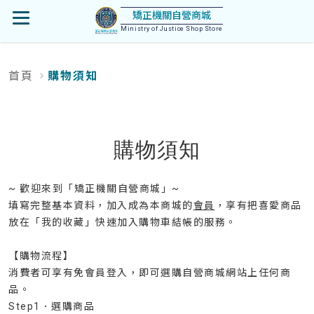
首
矯正機關自營商城
開
頁
Ministry of Justice Shop Store
啟
首頁
購物須知
:::
選
單
購物須知
~ 歡迎來到「矯正機關自營商城」~
填寫完整基本資料
，加入成為本商城的
會員
，享有把喜愛商品
放在
「
我的收藏
」
快速加入購物車結帳的服務。
【購物流程】
消費者可享有免會員登入，即可選購自營商城網站上任何商
品。
Step1．選購商品