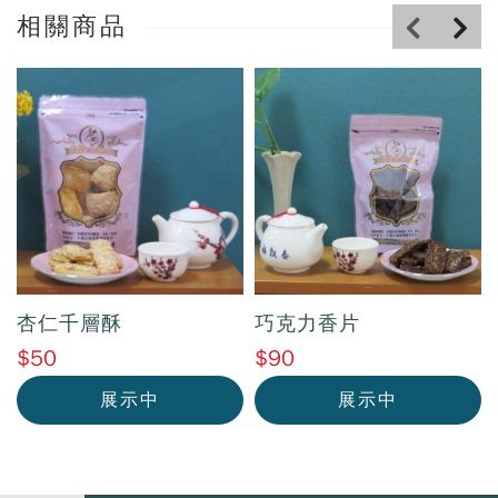
相關商品
杏仁千層酥
巧克力香片
$50
$90
展示中
展示中