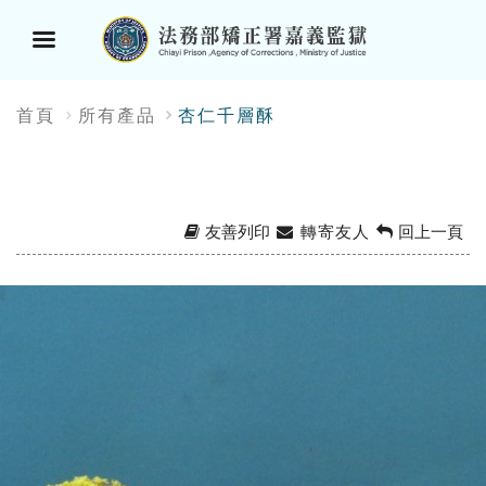
選
:::
首頁
所有產品
杏仁千層酥
單
按
鈕
友善列印
轉寄友人
回上一頁