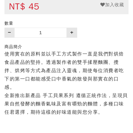
NT$
45
加入收藏
數量
購
買
數
商品簡介
量
使用實在的原料並以手工方式製作一直是我們對烘焙
食品產品的堅持。透過製作者的雙手揉壓麵團、攪
拌、烘烤等方式為產品注入靈魂，期使每位消費者吃
下的第一口都能感受口中香氣的散發與那實在的口
感。
全新推出新產品 手工貝果系列 遵循正統作法，呈現貝
果自然發酵的麵香氣味及富有嚼勁的麵體，多種口味
任君選擇，期待這樣的好味道能與您分享。