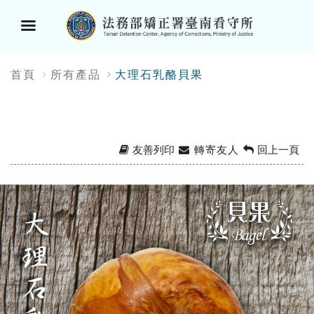
選
:::
首頁
所有產品
大理石乳酪貝果
單
按
鈕
友善列印
轉寄友人
回上一頁