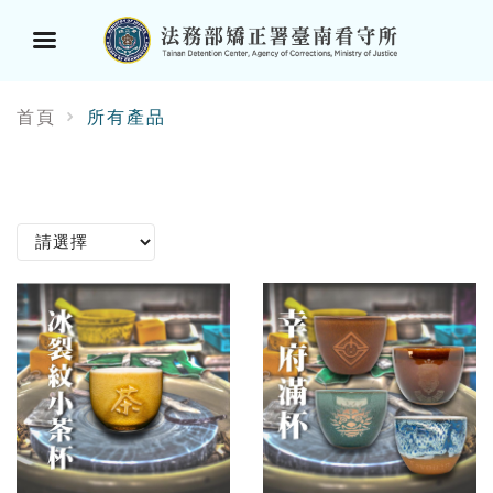
選
首頁
所有產品
單
按
鈕