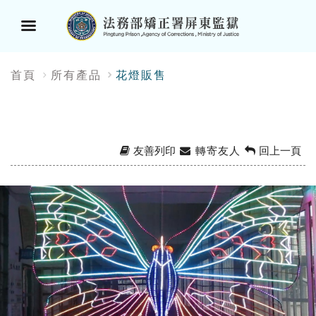
選
:::
首頁
所有產品
花燈販售
單
按
鈕
友善列印
轉寄友人
回上一頁