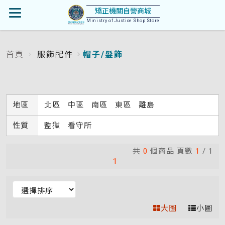
首
矯正機關自營商城
開
頁
Ministry of Justice Shop Store
啟
首頁
服飾配件
帽子/髮飾
:::
選
單
地區
北區
中區
南區
東區
離島
性質
監獄
看守所
共
0
個商品 頁數
1
/
1
1
排
序
大圖
小圖
(變