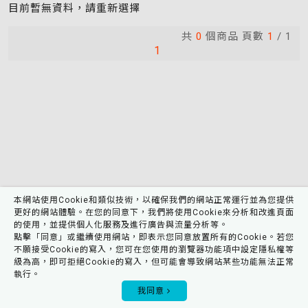
更
目前暫無資料，請重新選擇
選
項
共
0
個商品 頁數
1
/
1
後
1
將
重
新
載
入
頁
面
以
套
用
本網站使用Cookie和類似技術，以確保我們的網站正常運行並為您提供
更好的網站體驗。在您的同意下，我們將使用Cookie來分析和改進頁面
排
的使用，並提供個人化服務及進行廣告與流量分析等。
序)
點擊「同意」或繼續使用網站，即表示您同意放置所有的Cookie。若您
不願接受Cookie的寫入，您可在您使用的瀏覽器功能項中設定隱私權等
級為高，即可拒絕Cookie的寫入，但可能會導致網站某些功能無法正常
執行。
0
我同意
會員專區
購物車
我的收藏
產品搜尋
瀏覽記錄