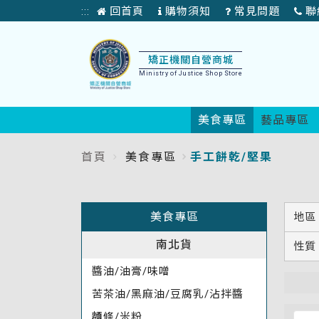
矯
回首頁
購物須知
常見問題
聯
:::
正
首
頁
機
矯正機關自營商城
Ministry of Justice Shop Store
關
自
美食專區
藝品專區
營
首頁
美食專區
手工餅乾/堅果
:::
產
品
:::
美食專區
地區
展
南北貨
性質
售
醬油/油膏/味噌
商
苦茶油/黑麻油/豆腐乳/沾拌醬
城
麵條/米粉