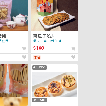
脆
片
蛋捲
南瓜子脆片
義監獄
機關：臺中看守所
$160
常溫
綜
19350
次
合
瀏
覽
堅
果
塔
杏
11581
次
仁
瀏