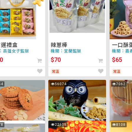
蛋
捲
賀運禮盒
辣蔥棒
一口酥
：高雄女子監獄
機關：宜蘭監獄
機關：嘉
0
$70
$65
常溫
常溫
手
卡
54
56074
7062
次
次
工
拉
瀏
瀏
覽
覽
蛋
棒
捲
(小)-
-
歸
杏
手
78
22605
8108
次
次
人
仁
工
瀏
瀏