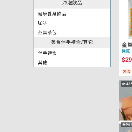
沖泡飲品
禮
盒
健康養身飲品
咖啡
茶葉茶包
美食伴手禮盒/其它
金
機關
伴手禮盒
$29
其他
常溫
核
43
次
桃
瀏
覽
酥
餅
堅
96
次
果
瀏