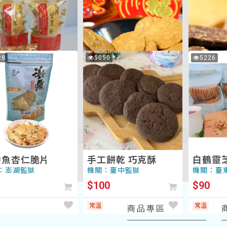
莎
覽
覽
脆
餅
崙
桃酥餅
手工蛋捲(小)--歸人
卡拉棒
片
乾
烘
手
巧
莎崙烘焙坊
：臺東監獄
機關：臺南監獄
機關：臺
焙
工
克
$90
$80
坊
餅
力
手
白
28
5050
5226
次
次
乾
杏
常溫
常溫
工
鶴
瀏
瀏
(歸
仁
覽
覽
餅
靈
人
果塔
杏仁脆片手工餅乾(歸
手工餅
乾
芝
莎
人莎崙烘焙坊)
巧
餅
：高雄第二監獄
機關：臺南監獄
機關：臺
崙
克
0
$120
$100
烘
酥
焙
常溫
常溫
坊)
香魚杏仁脆片
手工餅乾 巧克酥
白鶴靈
：澎湖監獄
機關：臺中監獄
機關：臺
$100
$90
常溫
常溫
商品專區