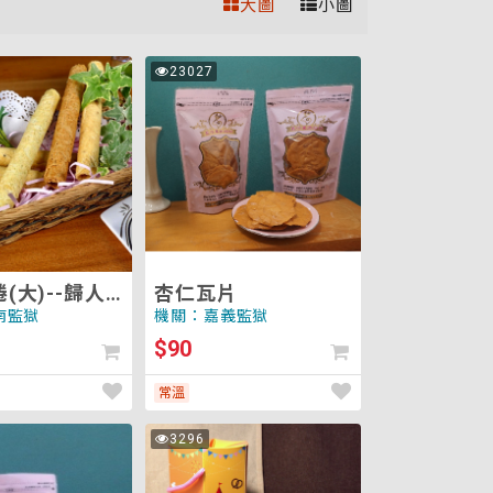
大圖
小圖
杏
23027
次
仁
瀏
覽
瓦
片
(大)--歸人
杏仁瓦片
焙坊
南監獄
機關：嘉義監獄
$90
常溫
南
3296
次
瓜
瀏
覽
子