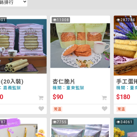
杏
手
001
11008
287784
次
次
仁
工
瀏
瀏
覽
覽
脆
蛋
片
捲
(大)-
-
歸
人
莎
崙
(20入裝)
杏仁脆片
手工蛋捲
烘
莎崙烘
：嘉義監獄
機關：臺東監獄
機關：臺
焙
0
$90
$180
坊
常溫
常溫
辣
一
787
7755
34061
次
次
蔥
口
瀏
瀏
覽
覽
棒
酥