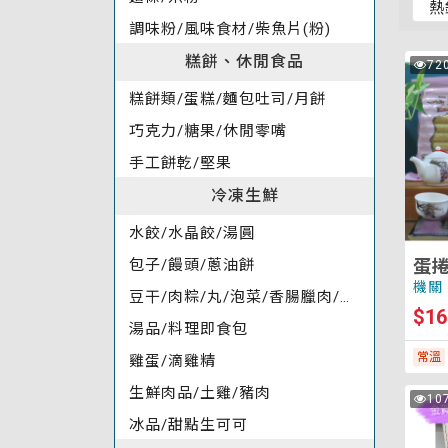
排
調味粉/風味食材/柴魚片(粉)
序
(變
糕餅、休閒食品
蛋
72
次
更
捲
瀏
糕餅類/蛋糕/麵包吐司/月餅
覽
選
(20
項
入
巧克力/糖果/休閒零嘴
後
裝)
手工餅乾/堅果
將
重
冷凍生鮮
新
水餃/水晶餃/湯圓
載
入
蛋捲
包子/饅頭/蔥油餅
頁
機關
豆干/肉粽/丸/泡菜/香腸臘肉/天婦羅
面
$16
以
湯品/料理即食包
套
常溫
雞蛋/滴雞精
用
排
生鮮肉品/土雞/豬肉
金
10
次
序)
賀
瀏
冰品/甜點生可可
覽
運