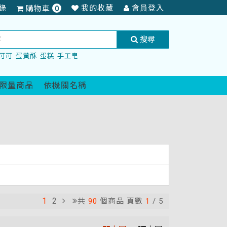
項
錄
我的收藏
會員登入
購物車
0
商
品
搜尋
可可
蛋黃酥
蛋糕
手工皂
限量商品
依機關名稱
1
2
共
90
個商品 頁數
1
/
5