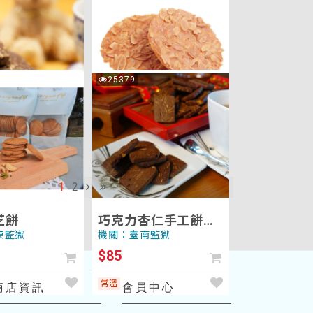
覽
瓦
綜合堅果塔
片
中監獄
機關：高雄女子監獄
$200
巧
25379
次
常溫
克
瀏
覽
力
乾 巧克力杏仁
杏仁瓦片
杏
仁
中監獄
機關：臺北監獄
手
$80
工
餅
1
2
共
90
個商品 頁數
1
/
5
常溫
乾
(歸
芝餅
巧克力杏仁手工餅乾
人
(歸人莎崙烘焙坊)
東監獄
機關：臺南監獄
莎
$85
崙
烘
常溫
商店資訊
會員中心
焙
坊)