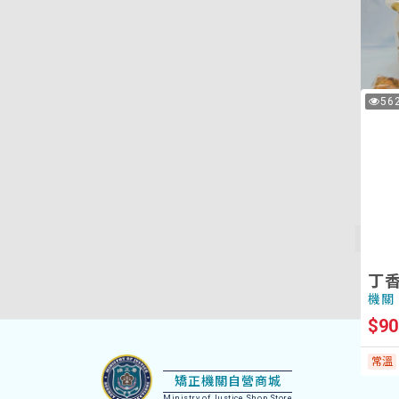
覽
塔
核
機關
$90
丁
56
次
常溫
香
瀏
覽
魚
堅
杏
仁
機關
脆
$12
片
常溫
丁
機關
$90
:::
回
常溫
首
矯正機關自營商城
Ministry of Justice Shop Store