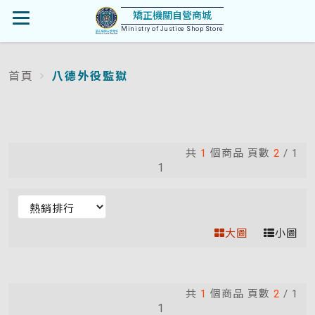
首
矯正機關自營商城
開
頁
Ministry of Justice Shop Store
啟
首頁
八德外役監獄
:::
選
單
共
1
個商品 頁數
2
/
1
1
排
序
大圖
小圖
(變
更
選
項
共
1
個商品 頁數
2
/
1
後
1