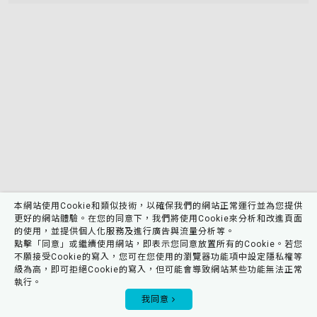
將
重
新
載
入
頁
面
以
套
用
排
序)
本網站使用Cookie和類似技術，以確保我們的網站正常運行並為您提供
更好的網站體驗。在您的同意下，我們將使用Cookie來分析和改進頁面
的使用，並提供個人化服務及進行廣告與流量分析等。
點擊「同意」或繼續使用網站，即表示您同意放置所有的Cookie。若您
不願接受Cookie的寫入，您可在您使用的瀏覽器功能項中設定隱私權等
級為高，即可拒絕Cookie的寫入，但可能會導致網站某些功能無法正常
執行。
0
我同意
會員專區
購物車
我的收藏
產品搜尋
瀏覽記錄