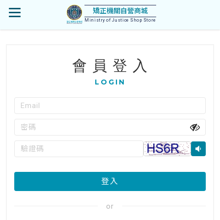
首
矯正機關自營商城
開
頁
Ministry of Justice Shop Store
啟
:::
會 員 登 入
選
LOGIN
單
Email(必
會
填)
員
ex:example@mail.com
密
登
碼
(必
入
驗
填)
證
碼
登入
(必
填)