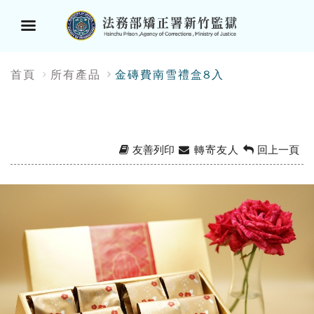
選
:::
首頁
所有產品
金磚費南雪禮盒8入
單
按
鈕
友善列印
轉寄友人
回上一頁