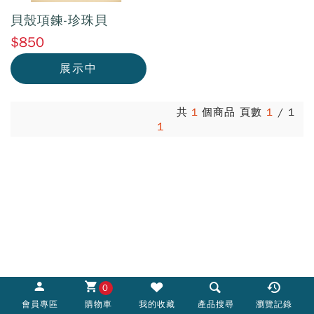
貝殼項鍊-珍珠貝
$850
展示中
共
1
個商品 頁數
1
/
1
1
0
會員專區
購物車
我的收藏
產品搜尋
瀏覽記錄