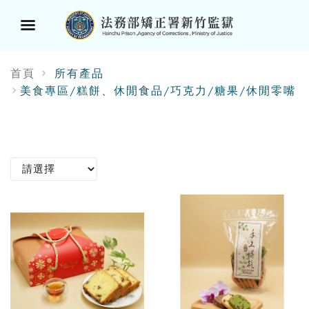
選
首頁
所有產品
單
美食專區/糕餅、休閒食品/巧克力/糖果/休閒零嘴
按
鈕