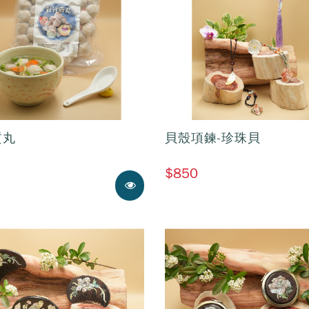
貢丸
貝殼項鍊-珍珠貝
$850
展示中