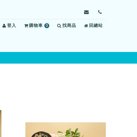
寄
前
信
往
登入
購物車
0
找商品
給
回總站
聯
項
新
絡
商
竹
我
品
監
們
獄，
信
箱：
scpv6@mail.moj.gov