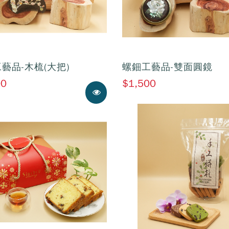
藝品-木梳(大把)
螺鈿工藝品-雙面圓鏡
00
$1,500
展示中