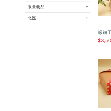
限量藝品
北區
螺鈿工
$3,5