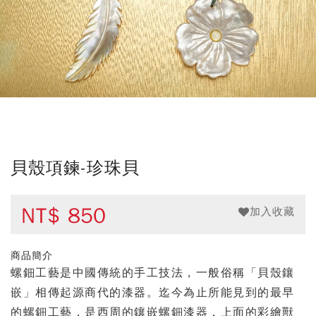
貝殼項鍊-珍珠貝
NT$
850
加入收藏
商品簡介
螺鈿工藝是中國傳統的手工技法，一般俗稱「貝殼鑲
嵌」相傳起源商代的漆器。迄今為止所能見到的最早
的螺鈿工藝，是西周的鑲嵌螺鈿漆器，上面的彩繪獸