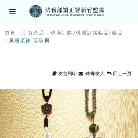
選
:::
首頁
所有產品
現場訂購/現場訂購藝品/藝品
單
貝殼項鍊-珍珠貝
按
鈕
友善列印
轉寄友人
回上一頁