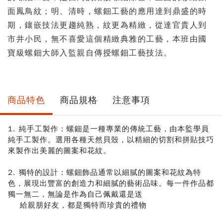
面鳳鳥紋；明、清時，螺鈿工藝的應用達到鼎盛的時
期，鑲嵌技法更趨純熟，紋更為精緻，從達官貴人到
市井小民，無不喜愛這個精緻典雅的工藝，本班由國
寶級螺鈿大師入監親自傳授螺鈿工藝技法。
商品特色
商品規格
注意事項
1. 純手工製作：螺鈿是一種專業的傳統工藝，由本監學員
純手工製作。選用各種天然貝殼，以精細的切割和拼貼技巧
來製作出美麗的圖案和花紋。
2. 獨特的設計：螺鈿飾品通常以細膩的圖案和花紋為特
色，展現出豐富的創造力和細膩的藝術品味。每一件作品都
獨一無二，
無論是作為自己佩戴還是送
給親朋好友，都是獨特而珍貴的禮物