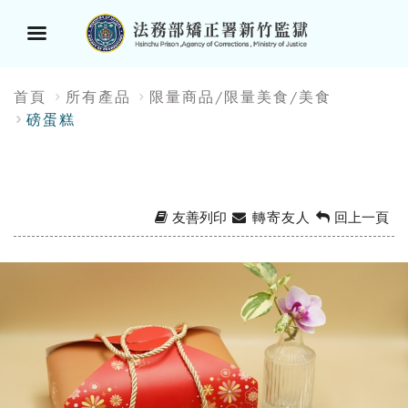
選
:::
首頁
所有產品
限量商品/限量美食/美食
單
磅蛋糕
按
鈕
友善列印
轉寄友人
回上一頁