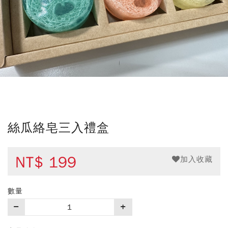
絲瓜絡皂三入禮盒
NT$
199
加入收藏
數量
購
買
數