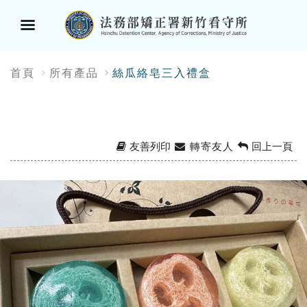
選
:::
首頁
所有產品
絲瓜絡皂三入禮盒
單
按
鈕
友善列印
轉寄友人
回上一頁