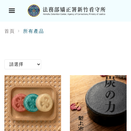
選
首頁
所有產品
單
按
鈕