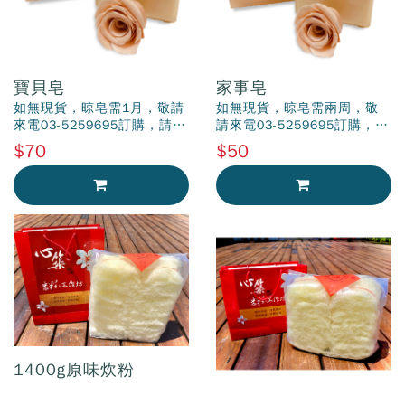
寶貝皂
家事皂
如無現貨，晾皂需1月，敬請
如無現貨，晾皂需兩周，敬
來電03-5259695訂購，請見
請來電03-5259695訂購，請
諒
見諒。
$70
$50
加入購物車
加入購物車
1400g原味炊粉