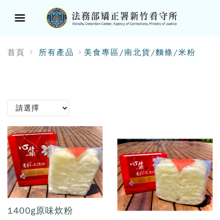
選
首頁
所有產品
美食專區/南北貨/麵條/米粉
單
按
鈕
1400g原味炊粉