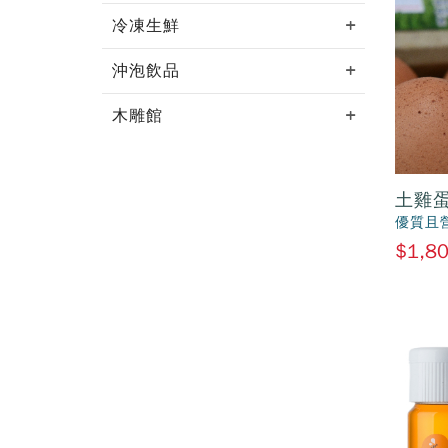
冷凍生鮮
沖泡飲品
木雕館
土雞
優質且
$1,8