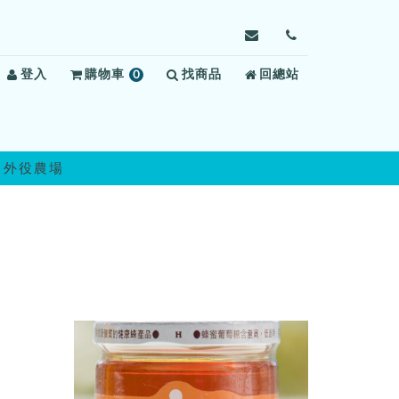
寄
前
信
往
登入
購物車
0
找商品
給
回總站
聯
項
自
絡
商
強
我
品
外
們
役
 外役農場
監
獄，
信
箱：
jcov@mail.moj.gov.t