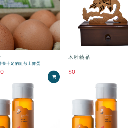
蛋
木雕藝品
營養十足的紅殼土雞蛋
00
$0
加入購物車