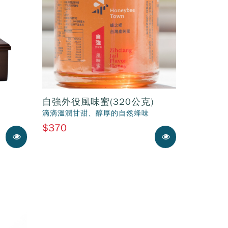
自強外役風味蜜(320公克)
滴滴溫潤甘甜、醇厚的自然蜂味
$370
展示中
展示中