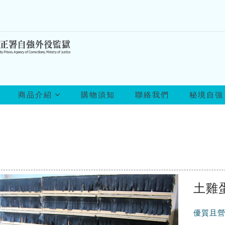
所
商品介紹
購物須知
聯絡我們
秘境自強
有
商
品
土雞
優質且