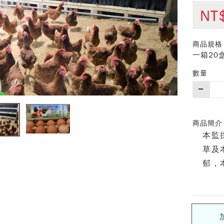
NT
商品規格
一箱20
數量
購
買
數
量
商品簡介
本監
草及
郁，