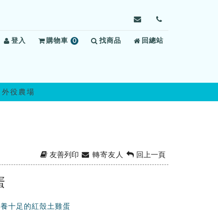
寄
前
信
往
登入
購物車
0
找商品
給
回總站
聯
項
自
絡
商
強
我
品
外
們
役
 外役農場
監
獄，
信
箱：
jcov@mail.moj.gov.t
友善列印
轉寄友人
回上一頁
蛋
營養十足的紅殼土雞蛋