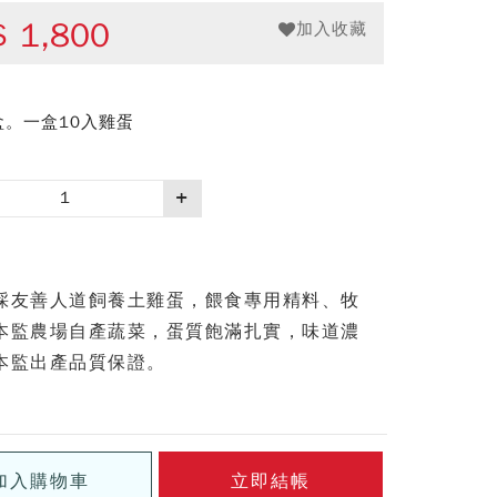
$
1,800
加入收藏
盒。一盒10入雞蛋
採友善人道飼養土雞蛋，餵食專用精料、牧
本監農場自產蔬菜，蛋質飽滿扎實，味道濃
本監出產品質保證。
加入購物車
立即結帳