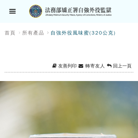
選
:::
首頁
所有產品
自強外役風味蜜(320公克)
單
按
鈕
友善列印
轉寄友人
回上一頁