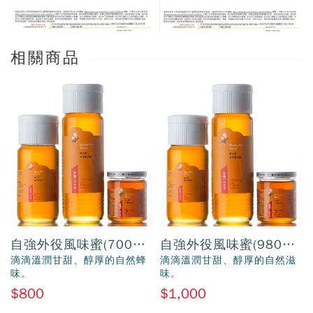
相關商品
自強外役風味蜜(700公
自強外役風味蜜(980公
克)
克)
滴滴溫潤甘甜、醇厚的自然蜂
滴滴溫潤甘甜、醇厚的自然滋
味。
味。
$800
$1,000