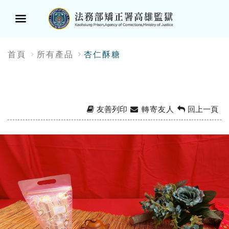
選
:::
首頁
所有產品
杏仁酥糖
單
按
鈕
友善列印
轉寄友人
回上一頁