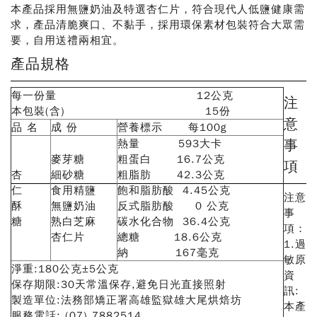
本產品採用無鹽奶油及特選杏仁片，符合現代人低鹽健康需
求，產品清脆爽口、不黏手，採用環保素材包裝符合大眾需
要，自用送禮兩相宜。
產品規格
每一份量 12公克
注
本包裝(含) 15份
意
品 名
成 份
營養標示 每100g
事
熱量 593大卡
麥芽糖
粗蛋白 16.7公克
項
杏
細砂糖
粗脂肪 42.3公克
仁
食用精鹽
飽和脂肪酸 4.45公克
注意
酥
無鹽奶油
反式脂肪酸 0 公克
事
糖
熟白芝麻
碳水化合物 36.4公克
項：
杏仁片
總糖 18.6公克
1.過
納 167毫克
敏原
淨重:180公克±5公克
資
保存期限:30天常溫保存,避免日光直接照射
訊:
製造單位:法務部矯正署高雄監獄雄大尾烘焙坊
本產
服務電話: (07) 7882514