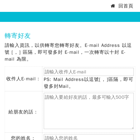
法
回首頁
:::
務
部
:::
轉寄好友
矯
請輸入資訊，以供轉寄您轉寄好友。E-mail Address 以逗
正
號 [ , ] 區隔，即可發多封 E-mail，一次轉寄以十封 E-
mail 為限。
署
高
收件人E-mail：
PS: Mail Address以逗號[ , ]區隔，即可
(必
發多封Mail。
雄
填)
監
獄
給朋友的話：
您的姓名：