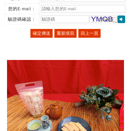
(必
填)
您的E-mail：
(必
填)
驗證碼確認：
(必
填)
確定傳送
重新填寫
回上一頁