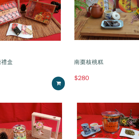
糖禮盒
南棗核桃糕
$280
加入購物車