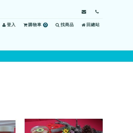
寄
前
信
往
登入
購物車
0
找商品
給
回總站
聯
項
高
絡
商
雄
我
品
監
們
獄，
信
箱：
kspv11@mail.moj.go