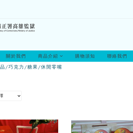
所
關於我們
商品介紹
購物須知
聯絡我們
有
商
品/巧克力/糖果/休閒零嘴
品