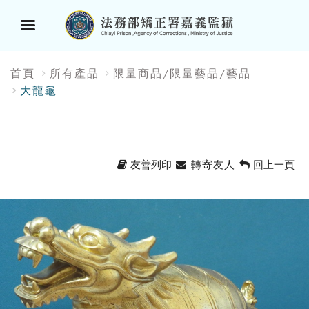
選
:::
首頁
所有產品
限量商品/限量藝品/藝品
單
大龍龜
按
鈕
友善列印
轉寄友人
回上一頁