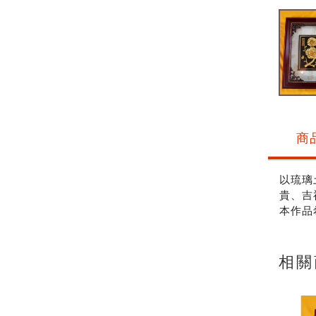
商
以琉璃
貴、吉
本作品
相關