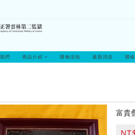
所
我們
商品介紹
購物須知
最新消息
聯
有
商
品
富貴
NT