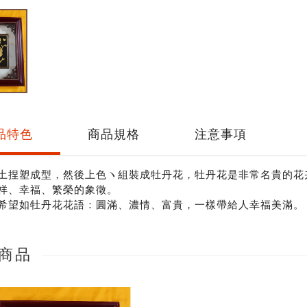
品特色
商品規格
注意事項
土捏塑成型，然後上色ヽ組裝成牡丹花，牡丹花是非常名貴的花
祥、幸福、繁榮的象徵。
希望如牡丹花花語：圓滿、濃情、富貴，一樣帶給人幸福美滿。
商品