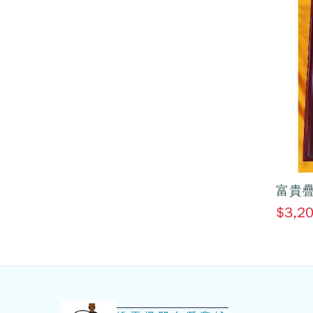
富貴
$3,2
:::