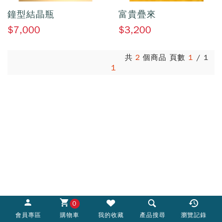
鐘型結晶瓶
富貴疊來
$7,000
$3,200
共
2
個商品 頁數
1
/
1
1
0
會員專區
購物車
我的收藏
產品搜尋
瀏覽記錄