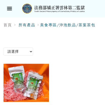
選
首頁
所有產品
美食專區/沖泡飲品/茶葉茶包
單
按
鈕