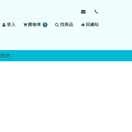
寄
前
信
往
登入
購物車
0
找商品
給
回總站
聯
項
雲
絡
商
林
我
品
第
們
二
絡我們
監
獄，
信
箱：
uldo@mail.moj.gov.t