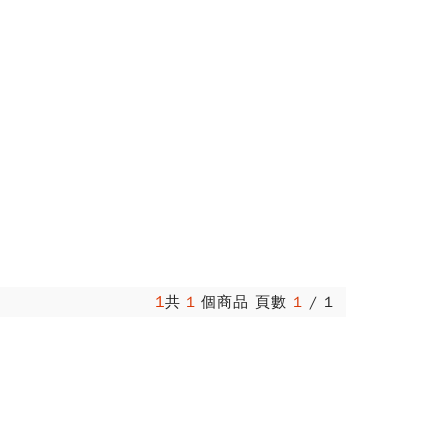
1
共
1
個商品 頁數
1
/
1