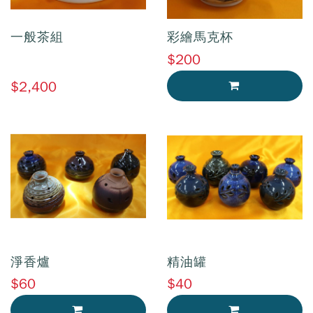
一般茶組
彩繪馬克杯
$200
$2,400
加入購物車
淨香爐
精油罐
$60
$40