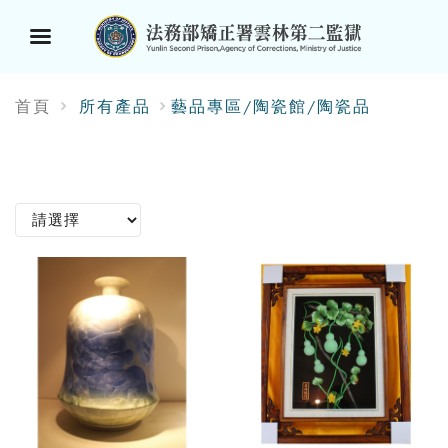
選
首頁
所有產品
藝品專區/陶瓷館/陶瓷品
單
按
鈕