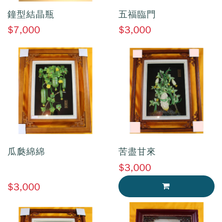
鐘型結晶瓶
五福臨門
$7,000
$3,000
瓜瓞綿綿
苦盡甘來
$3,000
$3,000
加入購物車