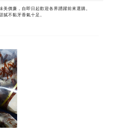
味美價廉，自即日起歡迎各界踴躍前來選購。
甜膩不黏牙香氣十足。