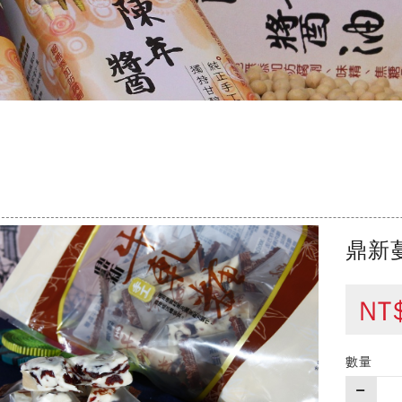
鼎新
NT
數量
購