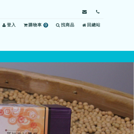
寄
前
信
往
登入
購物車
0
找商品
給
回總站
聯
項
屏
絡
商
東
我
品
監
們
獄，
信
箱：
lisaintaiwan@gmail.