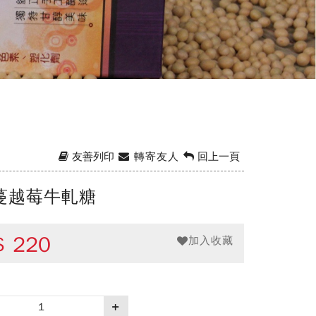
友善列印
轉寄友人
回上一頁
蔓越莓牛軋糖
$
220
加入收藏