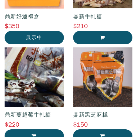
鼎新好運禮盒
鼎新牛軋糖
$350
$210
展示中
加入購物車
鼎新蔓越莓牛軋糖
鼎新黑芝麻糕
$220
$150