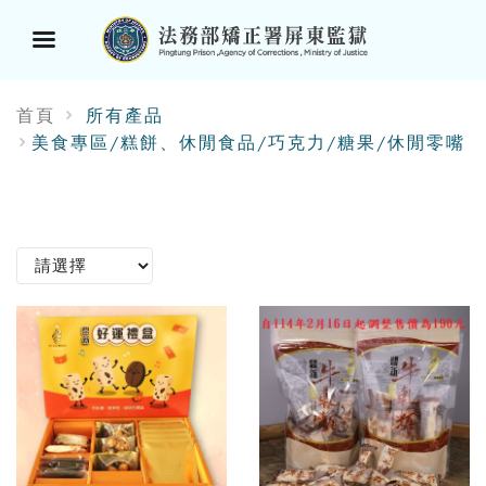
選
首頁
所有產品
單
美食專區/糕餅、休閒食品/巧克力/糖果/休閒零嘴
按
鈕