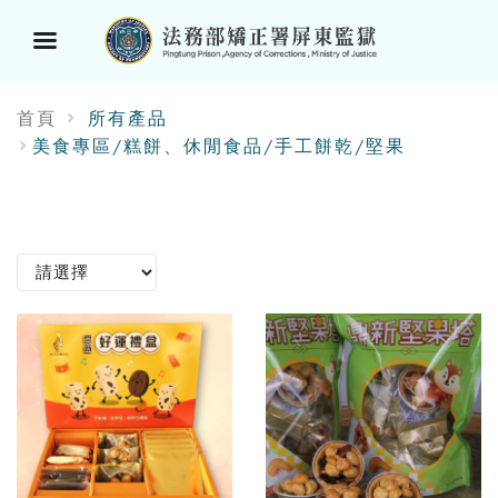
選
首頁
所有產品
單
美食專區/糕餅、休閒食品/手工餅乾/堅果
按
鈕