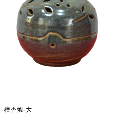
檀香爐-大