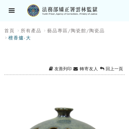
選
:::
首頁
所有產品
藝品專區/陶瓷館/陶瓷品
單
檀香爐-大
按
鈕
友善列印
轉寄友人
回上一頁