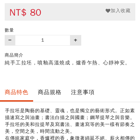
NT$
80
加入收藏
數量
購
買
數
商品簡介
量
純手工拉坯，噴釉高溫燒成，爐香乍熱、心靜神安。
商品特色
商品規格
注意事項
手拉坯是陶藝的基礎、靈魂，也是獨立的藝術形式。正如素
描速寫之與油畫；書法白描之與國畫；鋼琴提琴之與音樂。
手拉坯的美和拉提琴及寫書法、畫速寫等的美一樣有節奏之
美，空間之美，時間流動之美。
在傳統家庭中，香爐裡的香，象徵著綿延不絕、薪火相傳的