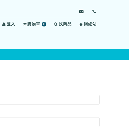
寄
前
信
往
登入
購物車
0
找商品
給
回總站
聯
項
雲
絡
商
林
我
品
監
們
獄，
信
箱：
yucheng@mail.moj.g