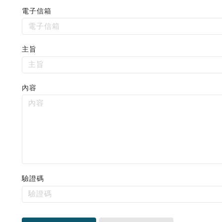
電子信箱
請
主旨
輸
入
有
內容
效
格
式，
例
如：
example@mail.com
驗證碼