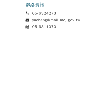
聯絡資訊
電
05-6324273
話:
信
yucheng@mail.moj.gov.tw
箱:
傳
05-6311070
真: