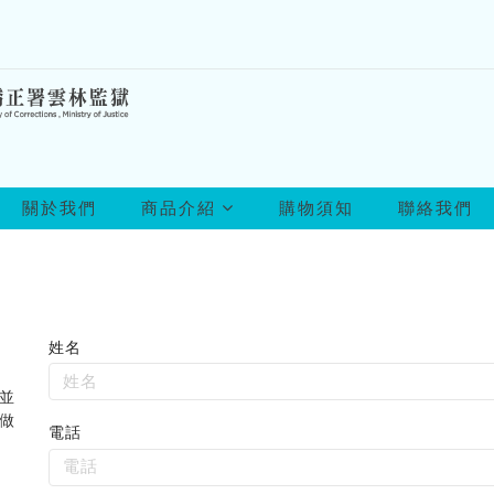
所
關於我們
商品介紹
購物須知
聯絡我們
有
商
品
姓名
聯
絡
並
表
做
電話
單