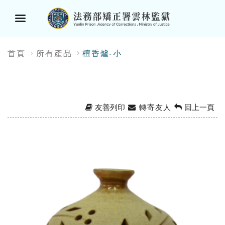
選
:::
首頁
所有產品
檀香爐-小
單
按
鈕
友善列印
轉寄友人
回上一頁