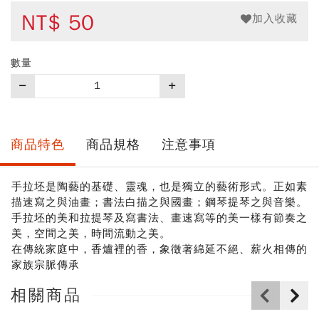
NT$
50
加入收藏
數量
購
買
數
量
商品特色
商品規格
注意事項
手拉坯是陶藝的基礎、靈魂，也是獨立的藝術形式。正如素
描速寫之與油畫；書法白描之與國畫；鋼琴提琴之與音樂。
手拉坯的美和拉提琴及寫書法、畫速寫等的美一樣有節奏之
美，空間之美，時間流動之美。
在傳統家庭中，香爐裡的香，象徵著綿延不絕、薪火相傳的
家族宗脈傳承
相關商品