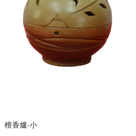
檀香爐-小