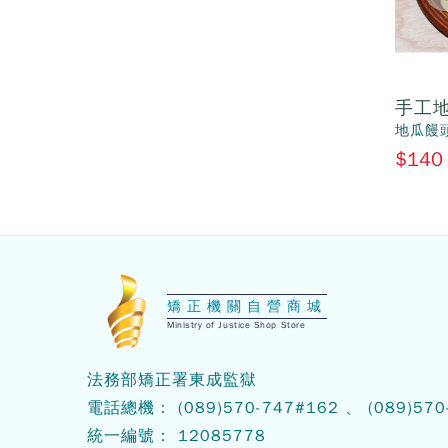
手工芋頭饅頭
手工
芋頭饅頭(10入)
地瓜饅頭
$140
$140
:::
矯正機關自營商城
Ministry of Justice Shop Store
法務部矯正署東成監獄
電話總機：
(089)570-747
#162 、
(089)570
統一編號： 12085778