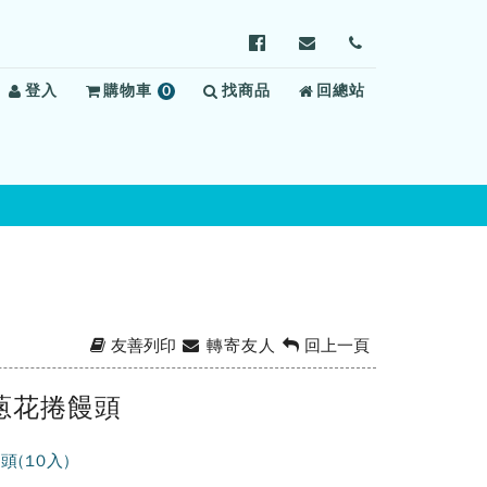
前
寄
前
往
信
往
登入
購物車
0
找商品
東
給
回總站
聯
項
成
東
絡
商
監
成
我
品
獄
監
們
Facebook
獄，
(另
信
開
箱：
新
shun@mail.moj.gov.
視
窗)
友善列印
轉寄友人
回上一頁
蔥花捲饅頭
頭(10入)