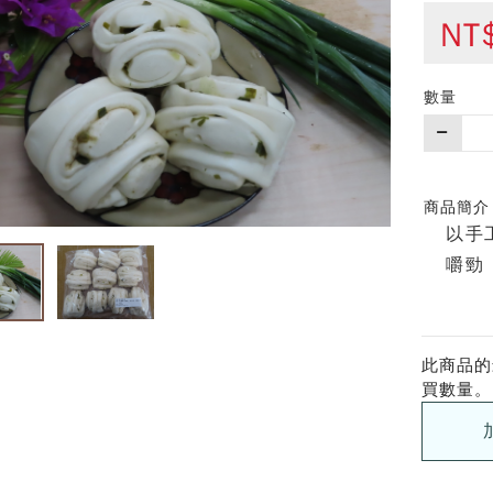
NT
數量
購
買
數
量
商品簡介
以手
嚼勁
此商品的
買數量。