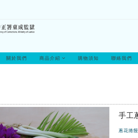
所
關於我們
商品介紹
購物須知
聯絡我們
有
商
品
手工
蔥花捲饅