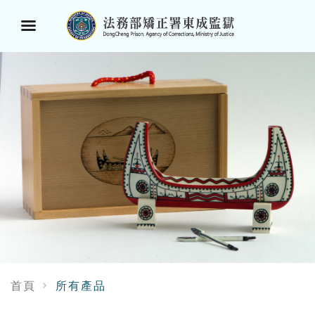
選
單
按
鈕
首頁
所有產品